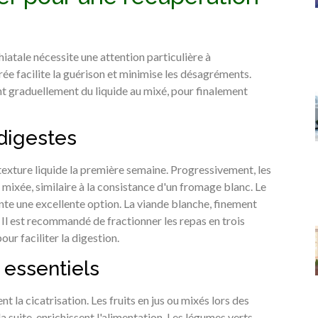
iatale nécessite une attention particulière à
rée facilite la guérison et minimise les désagréments.
nt graduellement du liquide au mixé, pour finalement
digestes
exture liquide la première semaine. Progressivement, les
mixée, similaire à la consistance d'un fromage blanc. Le
nte une excellente option. La viande blanche, finement
 Il est recommandé de fractionner les repas en trois
our faciliter la digestion.
 essentiels
 la cicatrisation. Les fruits en jus ou mixés lors des
suite, enrichissent l'alimentation. Les légumes verts,