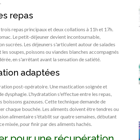
.
des repas
trois repas principaux et deux collations à 11h et 17h.
stomac. Le petit-déjeuner devient incontournable,
on sucrées. Les déjeuners s'articulent autour de salades
ient les soupes, poissons ou viandes blanches accompagnés
érée, en s'arrêtant avant la sensation de satiété.
ation adaptées
ération post-opératoire. Une mastication soignée et
 de dysphagie. L'hydratation s'effectue entre les repas,
t les boissons gazeuses. Cette technique demande de
er chaque bouchée. Les aliments doivent être tendres ou
ssion alimentaire s'établit sur quatre semaines, débutant
ce mixée, pour finir par des aliments hachés.
ier pour une récupération