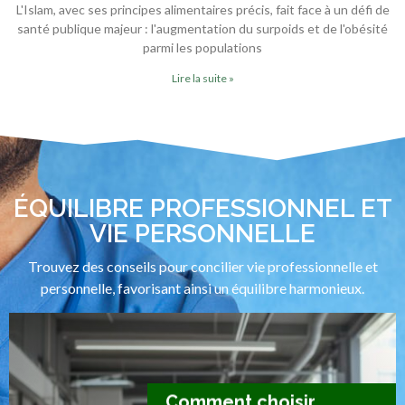
L'Islam, avec ses principes alimentaires précis, fait face à un défi de
santé publique majeur : l'augmentation du surpoids et de l'obésité
parmi les populations
Lire la suite »
ÉQUILIBRE PROFESSIONNEL ET
VIE PERSONNELLE
Trouvez des conseils pour concilier vie professionnelle et
personnelle, favorisant ainsi un équilibre harmonieux.
Comment choisir les
Comment choisir les
Contre-angle
Comprendre le BTS
Contre-angle
Comprendre le BTS
Contre-angle
Comprendre le BTS
Comment choisir
meilleures solutions
Comment choisir
Comment choisir
meilleures solutions
Comment choisir
Comment choisir