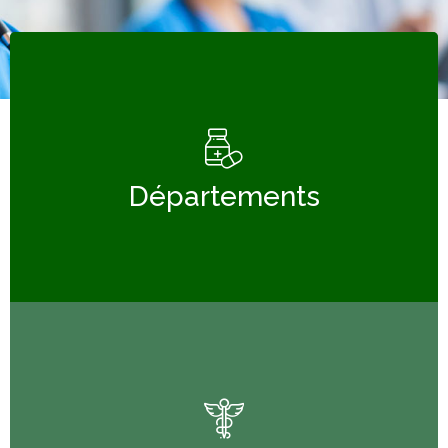
Départements
Départements