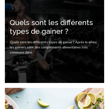
les différents
les différents
Quels sont les différents
iner ?
iner ?
types de gainer ?
? Après la whey,
? Après la whey,
Quels sont les différents types de gainer ? Après la whey,
aires très
aires très
les gainers sont des compléments alimentaires très
communs dans